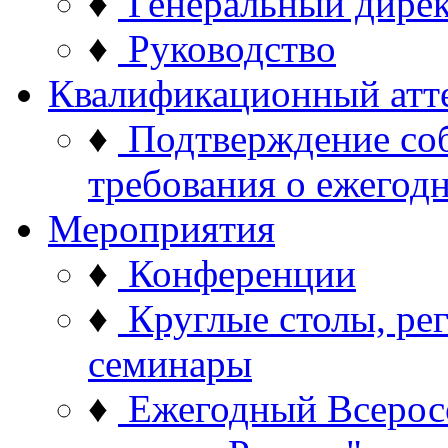
♦
Генеральный дире
♦
Руководство
Квалификационный атт
♦
Подтверждение со
требования о ежего
Мероприятия
♦
Конференции
♦
Круглые столы, ре
семинары
♦
Ежегодный Всерос