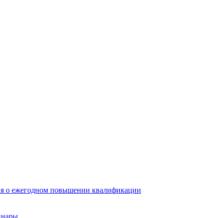
ия о ежегодном повышении квалификации
инары