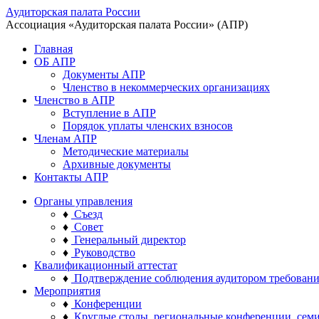
Аудиторская палата России
Ассоциация «Аудиторская палата России» (АПР)
Главная
ОБ АПР
Документы АПР
Членство в некоммерческих организациях
Членство в АПР
Вступление в АПР
Порядок уплаты членских взносов
Членам АПР
Методические материалы
Архивные документы
Контакты АПР
Органы управления
♦
Съезд
♦
Совет
♦
Генеральный директор
♦
Руководство
Квалификационный аттестат
♦
Подтверждение соблюдения аудитором требован
Мероприятия
♦
Конференции
♦
Круглые столы, региональные конференции, сем