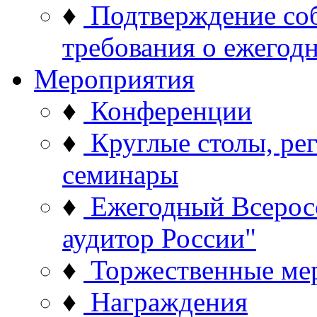
♦
Подтверждение со
требования о ежего
Мероприятия
♦
Конференции
♦
Круглые столы, ре
семинары
♦
Ежегодный Всерос
аудитор России"
♦
Торжественные ме
♦
Награждения