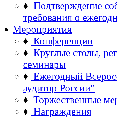
♦
Подтверждение со
требования о ежего
Мероприятия
♦
Конференции
♦
Круглые столы, ре
семинары
♦
Ежегодный Всерос
аудитор России"
♦
Торжественные ме
♦
Награждения