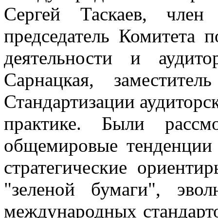
Сергей Таскаев, член
председатель Комитета п
деятельности и аудито
Сарнацкая, заместител
Стандартизации аудиторск
практике. Были рассм
общемировые тенденции р
стратегические ориенти
"зеленой бумаги", эво
международных стандарто