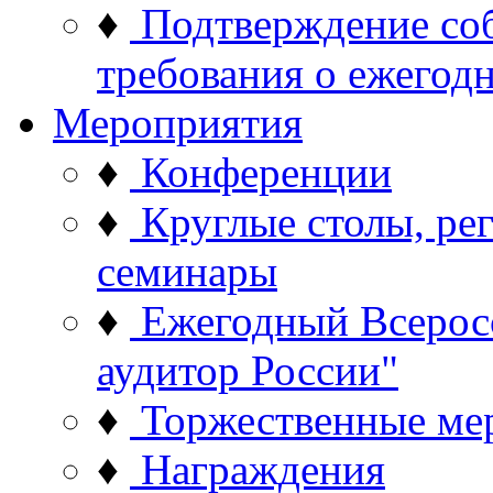
♦
Подтверждение со
требования о ежего
Мероприятия
♦
Конференции
♦
Круглые столы, ре
семинары
♦
Ежегодный Всерос
аудитор России"
♦
Торжественные ме
♦
Награждения