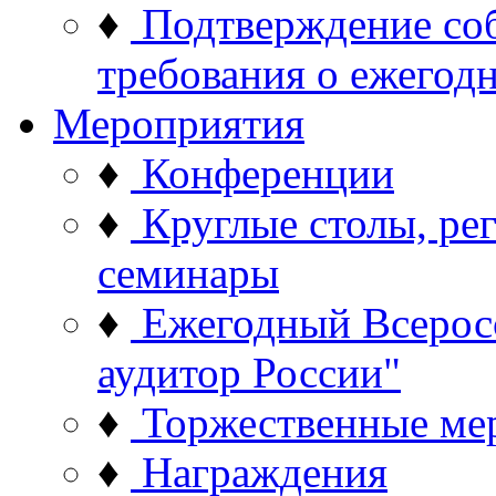
♦
Подтверждение со
требования о ежего
Мероприятия
♦
Конференции
♦
Круглые столы, ре
семинары
♦
Ежегодный Всерос
аудитор России"
♦
Торжественные ме
♦
Награждения