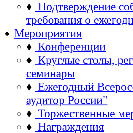
♦
Подтверждение со
требования о ежего
Мероприятия
♦
Конференции
♦
Круглые столы, ре
семинары
♦
Ежегодный Всерос
аудитор России"
♦
Торжественные ме
♦
Награждения