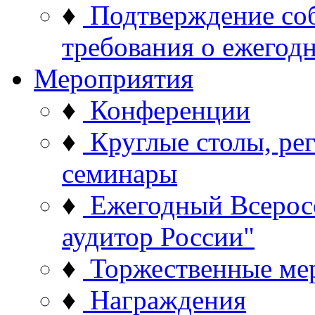
♦
Подтверждение со
требования о ежего
Мероприятия
♦
Конференции
♦
Круглые столы, ре
семинары
♦
Ежегодный Всерос
аудитор России"
♦
Торжественные ме
♦
Награждения