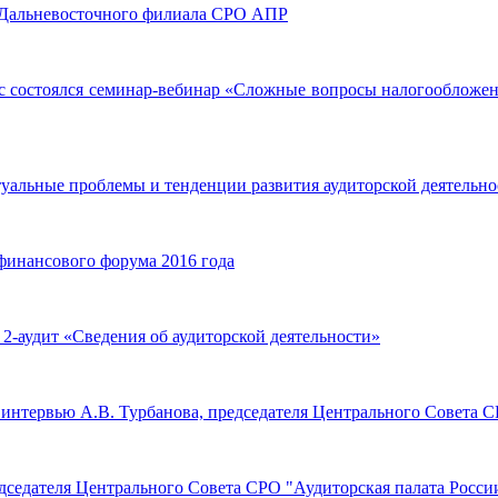
та Дальневосточного филиала СРО АПР
с состоялся семинар-вебинар «Сложные вопросы налогообложен
ктуальные проблемы и тенденции развития аудиторской деятельн
финансового форума 2016 года
2-аудит «Сведения об аудиторской деятельности»
 интервью А.В. Турбанова, председателя Центрального Совета С
едседателя Центрального Совета СРО "Аудиторская палата Росси