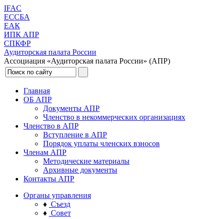
IFAC
ЕССБА
ЕАК
ИПК АПР
СПКФР
Аудиторская палата России
Ассоциация «Аудиторская палата России» (АПР)
Главная
ОБ АПР
Документы АПР
Членство в некоммерческих организациях
Членство в АПР
Вступление в АПР
Порядок уплаты членских взносов
Членам АПР
Методические материалы
Архивные документы
Контакты АПР
Органы управления
♦
Съезд
♦
Совет