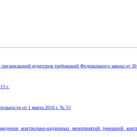
рганизацией аудиторов требований Федерального закона от 30 
15 г.
тельности от 1 марта 2016 г. № 53
едения контрольно-надзорных мероприятий (внешний контр