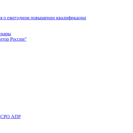
ия о ежегодном повышении квалификации
инары
итор России"
та СРО АПР