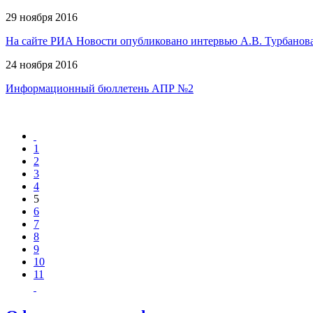
29 ноября 2016
На сайте РИА Новости опубликовано интервью А.В. Турбанова
24 ноября 2016
Информационный бюллетень АПР №2
1
2
3
4
5
6
7
8
9
10
11