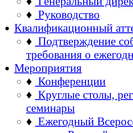
♦
Генеральный дире
♦
Руководство
Квалификационный атт
♦
Подтверждение со
требования о ежего
Мероприятия
♦
Конференции
♦
Круглые столы, ре
семинары
♦
Ежегодный Всерос