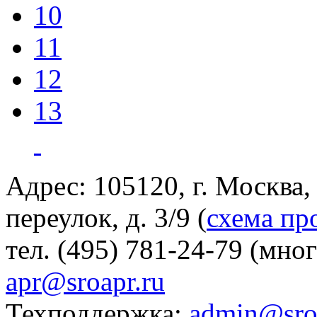
10
11
12
13
Адрес: 105120, г. Москва
переулок, д. 3/9 (
схема пр
тел. (495) 781-24-79 (мно
apr@sroapr.ru
Техподдержка:
admin@sro