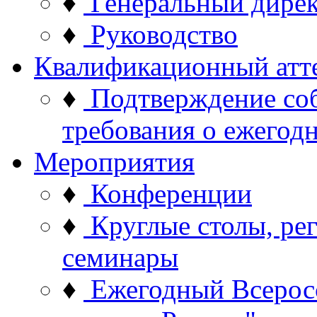
♦
Генеральный дире
♦
Руководство
Квалификационный атт
♦
Подтверждение со
требования о ежего
Мероприятия
♦
Конференции
♦
Круглые столы, ре
семинары
♦
Ежегодный Всерос