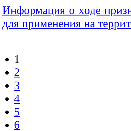
Информация о ходе приз
для применения на терри
1
2
3
4
5
6