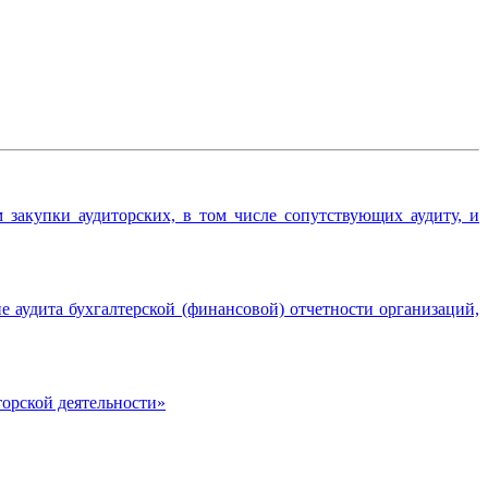
закупки аудиторских, в том числе сопутствующих аудиту, и
 аудита бухгалтерской (финансовой) отчетности организаций,
торской деятельности»