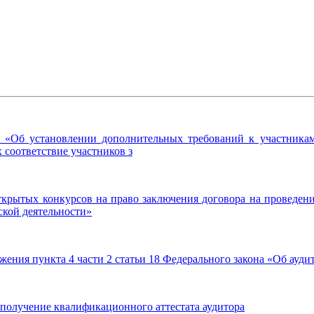
 «Об установлении дополнительных требований к участникам 
 соответствие участников з
рытых конкурсов на право заключения договора на проведение
ской деятельности»
ения пункта 4 части 2 статьи 18 Федерального закона «Об ауди
получение квалификационного аттестата аудитора