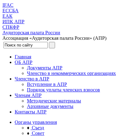
IFAC
ЕССБА
ЕАК
ИПК АПР
СПКФР
Аудиторская палата России
Ассоциация «Аудиторская палата России» (АПР)
Главная
ОБ АПР
Документы АПР
Членство в некоммерческих организациях
Членство в АПР
Вступление в АПР
Порядок уплаты членских взносов
Членам АПР
Методические материалы
Архивные документы
Контакты АПР
Органы управления
♦
Съезд
♦
Совет