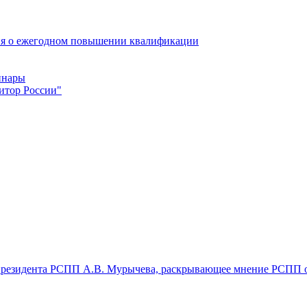
ия о ежегодном повышении квалификации
инары
итор России"
резидента РСПП А.В. Мурычева, раскрывающее мнение РСПП об 