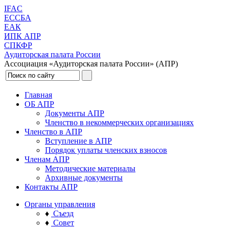
IFAC
ЕССБА
ЕАК
ИПК АПР
СПКФР
Аудиторская палата России
Ассоциация «Аудиторская палата России» (АПР)
Главная
ОБ АПР
Документы АПР
Членство в некоммерческих организациях
Членство в АПР
Вступление в АПР
Порядок уплаты членских взносов
Членам АПР
Методические материалы
Архивные документы
Контакты АПР
Органы управления
♦
Съезд
♦
Совет