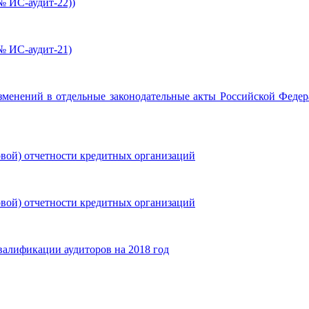
№ ИС-аудит-22))
№ ИС-аудит-21)
изменений в отдельные законодательные акты Российской Федер
овой) отчетности кредитных организаций
овой) отчетности кредитных организаций
алификации аудиторов на 2018 год