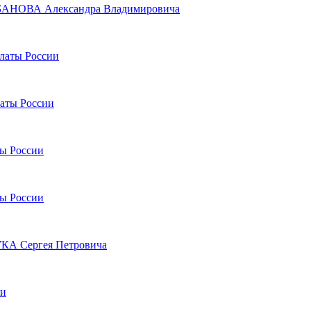
УРБАНОВА Александра Владимировича
алаты России
латы России
ты России
ты России
УКА Сергея Петровича
ии