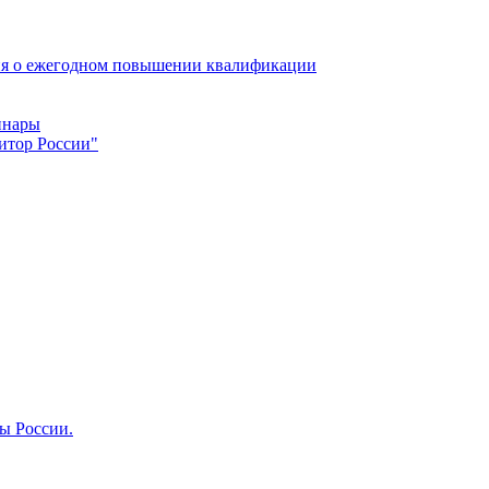
ия о ежегодном повышении квалификации
инары
итор России"
ты России.