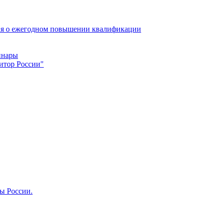
ия о ежегодном повышении квалификации
инары
итор России"
ты России.