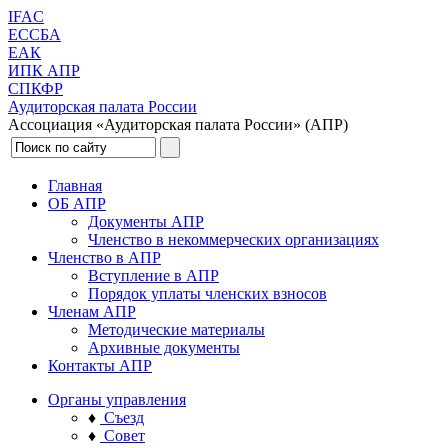
IFAC
ЕССБА
ЕАК
ИПК АПР
СПКФР
Аудиторская палата России
Ассоциация «Аудиторская палата России» (АПР)
Главная
ОБ АПР
Документы АПР
Членство в некоммерческих организациях
Членство в АПР
Вступление в АПР
Порядок уплаты членских взносов
Членам АПР
Методические материалы
Архивные документы
Контакты АПР
Органы управления
♦
Съезд
♦
Совет