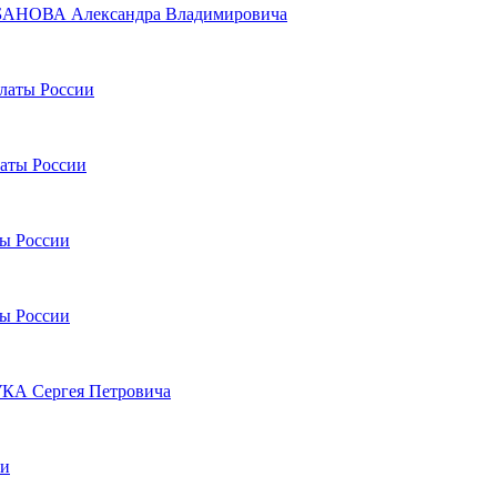
УРБАНОВА Александра Владимировича
алаты России
латы России
ты России
ты России
УКА Сергея Петровича
ии