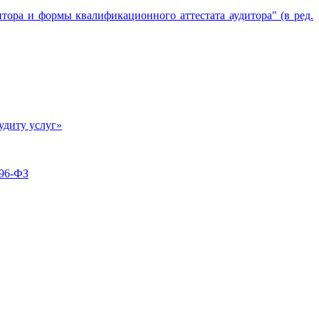
ора и формы квалификационного аттестата аудитора" (в ред.
удиту услуг»
 96-ФЗ