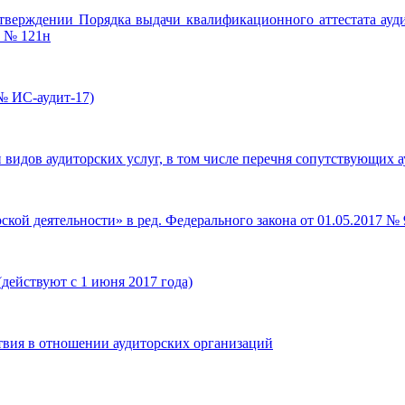
тверждении Порядка выдачи квалификационного аттестата аудит
6 № 121н
№ ИС-аудит-17)
видов аудиторских услуг, в том числе перечня сопутствующих а
ской деятельности» в ред. Федерального закона от 01.05.2017 №
действуют с 1 июня 2017 года)
твия в отношении аудиторских организаций